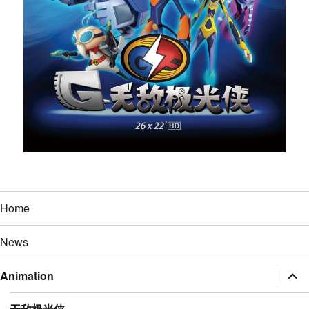
Home
News
展
Animation
开
子
菜