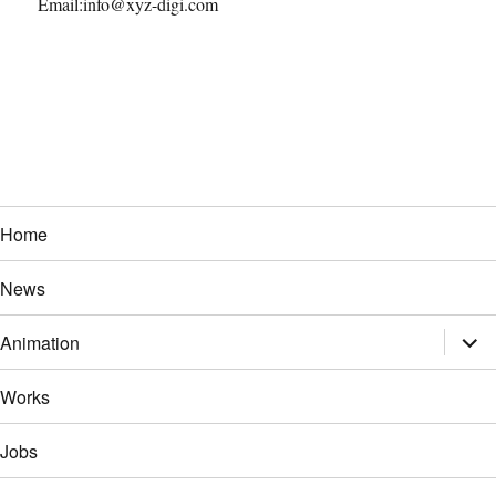
Email:info@xyz-digi.com
Home
News
展
Animation
开
子
菜
Works
单
Jobs