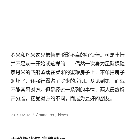
罗米和丹米这兄弟俩是形影不离的好伙伴。可是事情
并不是从一开始就这样的……偶然一次身为星际探险
家丹米的飞船坠落在罗米的蜜罐房子上，不单把房子
砸坏了，还强行霸占了罗米的房间。从见到第一面就
不能容忍对方。但是经过一系列的事情，两人最终解
开分歧，接受对方的不同，而成为最好的朋友。
发
2019-02-18
分
Animation
、
News
布
类
于