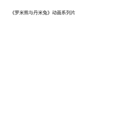
《罗米熊与丹米兔》动画系列片