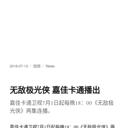
发
2016-07-13
格
视频
分
News
布
式
类
于
无敌极光侠 嘉佳卡通播出
嘉佳卡通卫视7月1日起每晚18：00《无敌极
光侠》两集连播。
嘉佳卡通卫视7月1日起每晚18：00《无敌极光侠》两